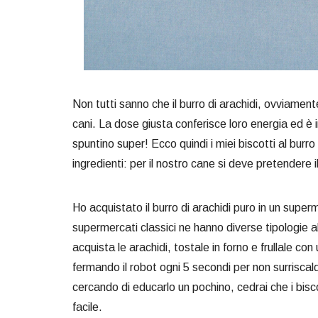
Non tutti sanno che il burro di arachidi, ovviament
cani. La dose giusta conferisce loro energia ed è 
spuntino super! Ecco quindi i miei biscotti al burro 
ingredienti: per il nostro cane si deve pretendere i
Ho acquistato il burro di arachidi puro in un supe
supermercati classici ne hanno diverse tipologie al
acquista le arachidi, tostale in forno e frullale c
fermando il robot ogni 5 secondi per non surriscalda
cercando di educarlo un pochino, cedrai che i biscot
facile.