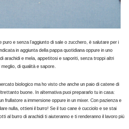
e puro e senza l’aggiunto di sale o zucchero, è salutare per i
indicata in aggiunta della pappa quotidiana oppure in uno
di arachidi e mela, appetitosi e saporiti, senza troppi altri
l meglio, di qualità e sapore.
rmercato biologico ma ho visto che anche un paio di catene di
trettanto buone. In alternativa puoi prepararlo tu in casa:
on un frullatore a immersione oppure in un mixer. Con pazienza e
re nulla, ottieni il burro! Se il tuo cane è cucciolo e se stai
ti al burro di arachidi ti aiuteranno e ti renderanno il lavoro più