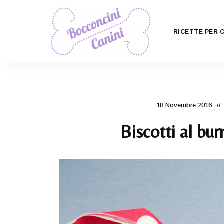
RICETTE PER 
Il
Bocconcini
ricettario
per
Canini
cani
più
carino
18 Novembre 2016
di
tutti!
Biscotti al bur