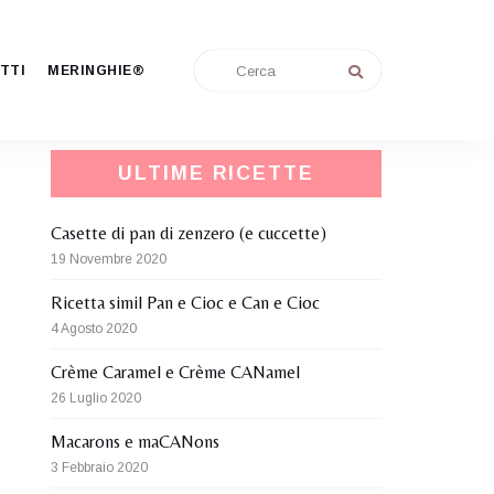
modo mio, con una fantasia... unCANventional:
nel mio mondo, la pasticceria è anche per i
TTI
MERINGHIE®
nostri cani.
ULTIME RICETTE
Casette di pan di zenzero (e cuccette)
19 Novembre 2020
Ricetta simil Pan e Cioc e Can e Cioc
4 Agosto 2020
Crème Caramel e Crème CANamel
26 Luglio 2020
Macarons e maCANons
3 Febbraio 2020