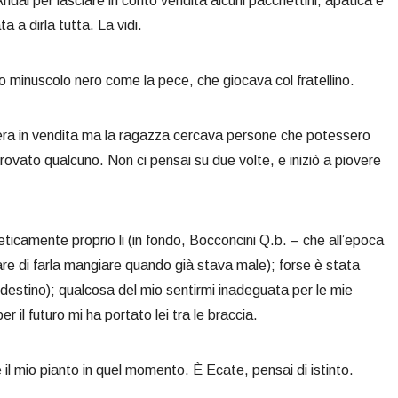
Andai per lasciare in conto vendita alcuni pacchettini, apatica e
 a dirla tutta. La vidi.
no minuscolo nero come la pece, che giocava col fratellino.
n era in vendita ma la ragazza cercava persone che potessero
trovato qualcuno. Non ci pensai su due volte, e iniziò a piovere
eticamente proprio li (in fondo, Bocconcini Q.b. – che all’epoca
rcare di farla mangiare quando già stava male); forse è stata
destino); qualcosa del mio sentirmi inadeguata per le mie
 il futuro mi ha portato lei tra le braccia.
il mio pianto in quel momento. È Ecate, pensai di istinto.