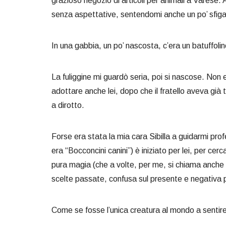
grazioso negozio di articoli per animali a Varese. 
senza aspettative, sentendomi anche un po’ sfigata
In una gabbia, un po’ nascosta, c’era un batuffoli
La fuliggine mi guardò seria, poi si nascose. No
adottare anche lei, dopo che il fratello aveva già 
a dirotto.
Forse era stata la mia cara Sibilla a guidarmi prof
era “Bocconcini canini”) è iniziato per lei, per ce
pura magia (che a volte, per me, si chiama anche 
scelte passate, confusa sul presente e negativa per
Come se fosse l’unica creatura al mondo a sentire 