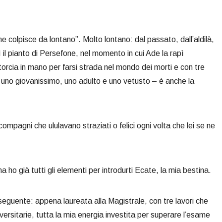
che colpisce da lontano”. Molto lontano: dal passato, dall’aldilà,
 il pianto di Persefone, nel momento in cui Ade la rapì
a torcia in mano per farsi strada nel mondo dei morti e con tre
ro – uno giovanissimo, uno adulto e uno vetusto – è anche la
pagni che ululavano straziati o felici ogni volta che lei se ne
a ho già tutti gli elementi per introdurti Ecate, la mia bestina.
seguente: appena laureata alla Magistrale, con tre lavori che
ersitarie, tutta la mia energia investita per superare l’esame