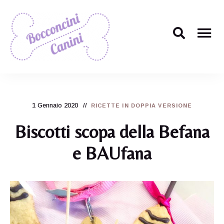
Il
Bocconcini
ricettario
per
Canini
cani
più
1 Gennaio 2020
carino
RICETTE IN DOPPIA VERSIONE
di
tutti!
Biscotti scopa della Befana
e BAUfana