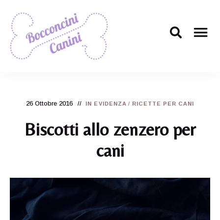
Il
Bocconcini
ricettario
per
Canini
cani
più
26 Ottobre 2016
carino
IN EVIDENZA
/
RICETTE PER CANI
di
tutti!
Biscotti allo zenzero per
cani