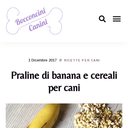
Il
Bocconcini
ricettario
per
Canini
cani
più
1 Dicembre 2017
carino
RICETTE PER CANI
di
tutti!
Praline di banana e cereali
per cani