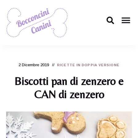
Il
Bocconcini
ricettario
per
Canini
cani
più
2 Dicembre 2019
carino
RICETTE IN DOPPIA VERSIONE
di
tutti!
Biscotti pan di zenzero e
CAN di zenzero