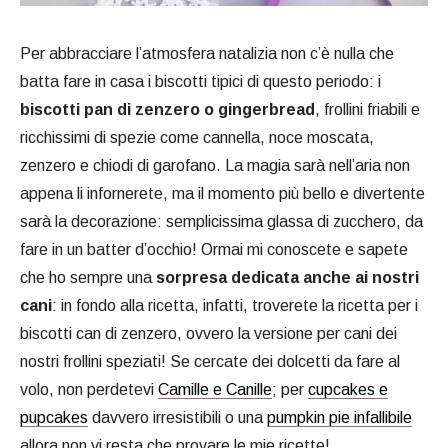
Per abbracciare l’atmosfera natalizia non c’è nulla che
batta fare in casa i biscotti tipici di questo periodo: i
biscotti pan di zenzero o gingerbread
, frollini friabili e
ricchissimi di spezie come cannella, noce moscata,
zenzero e chiodi di garofano. La magia sarà nell’aria non
appena li infornerete, ma il momento più bello e divertente
sarà la decorazione: semplicissima glassa di zucchero, da
fare in un batter d’occhio! Ormai mi conoscete e sapete
che ho sempre una
sorpresa dedicata anche ai nostri
cani
: in fondo alla ricetta, infatti, troverete la ricetta per i
biscotti can di zenzero, ovvero la versione per cani dei
nostri frollini speziati! Se cercate dei dolcetti da fare al
volo, non perdetevi
Camille e Canille
; per
cupcakes e
pupcakes
davvero irresistibili o una
pumpkin pie infallibile
allora non vi resta che provare le mie ricette!