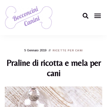
Il
Bocconcini
ricettario
per
Canini
cani
più
5 Gennaio 2019
carino
RICETTE PER CANI
di
tutti!
Praline di ricotta e mela per
cani