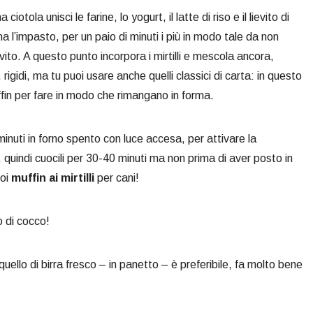
ciotola unisci le farine, lo yogurt, il latte di riso e il lievito di
 l’impasto, per un paio di minuti i più in modo tale da non
vito. A questo punto incorpora i mirtilli e mescola ancora,
 rigidi, ma tu puoi usare anche quelli classici di carta: in questo
uffin per fare in modo che rimangano in forma.
0 minuti in forno spento con luce accesa, per attivare la
5°, quindi cuocili per 30-40 minuti ma non prima di aver posto in
uoi
muffin ai mirtilli
per cani!
o di cocco!
; quello di birra fresco – in panetto – è preferibile, fa molto bene