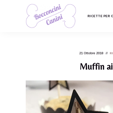
RICETTE PER 
Il
Bocconcini
ricettario
per
Canini
cani
più
carino
21 Ottobre 2018
R
di
tutti!
Muffin ai 