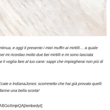
tinua, e oggi ti presento i miei muffin ai mirtilli… a quale
nei mi ricordao molto due bei mirtilli e mi sono lasciata
e li voglia fare al tuo cane: sappi che impiegherai non più di
i Ecate e IndianaJones: scommetto che hai già provato quelli
e fanne una bella scorta!
ZABGoXmjnQA[/embedyt]