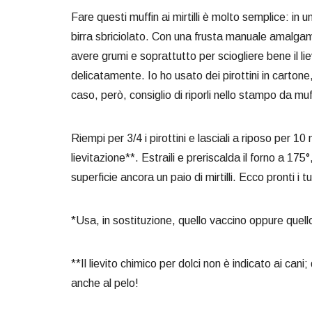
Fare questi muffin ai mirtilli è molto semplice: in una 
birra sbriciolato. Con una frusta manuale amalgama
avere grumi e soprattutto per sciogliere bene il lie
delicatamente. Io ho usato dei pirottini in cartone,
caso, però, consiglio di riporli nello stampo da m
Riempi per 3/4 i pirottini e lasciali a riposo per 1
lievitazione**. Estraili e preriscalda il forno a 17
superficie ancora un paio di mirtilli. Ecco pronti i t
*Usa, in sostituzione, quello vaccino oppure quell
**Il lievito chimico per dolci non è indicato ai cani
anche al pelo!