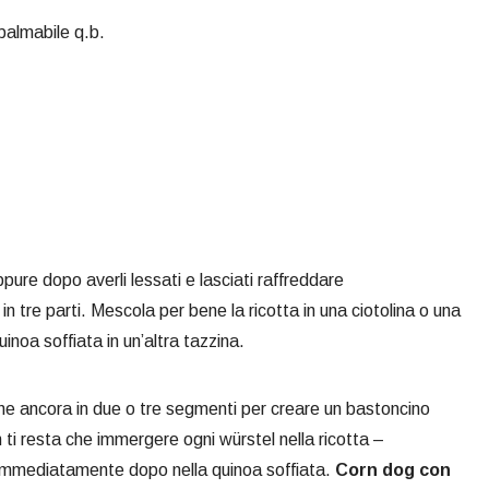
palmabile q.b.
ppure dopo averli lessati e lasciati raffreddare
n tre parti. Mescola per bene la ricotta in una ciotolina o una
inoa soffiata in un’altra tazzina.
ne ancora in due o tre segmenti per creare un bastoncino
n ti resta che immergere ogni würstel nella ricotta –
e immediatamente dopo nella quinoa soffiata.
Corn dog con