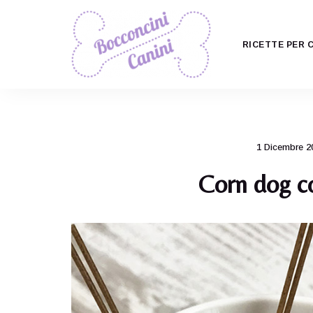
RICETTE PER 
Il
Bocconcini
ricettario
per
Canini
cani
più
carino
1 Dicembre 2
di
tutti!
Corn dog co