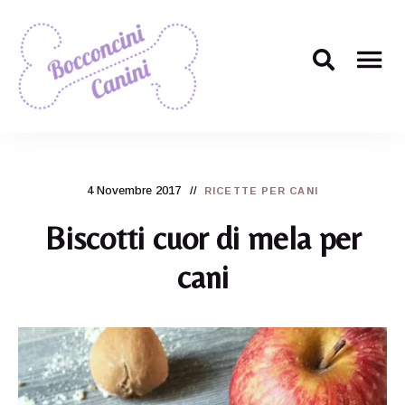
Il
Bocconcini
ricettario
per
Canini
cani
più
4 Novembre 2017
carino
RICETTE PER CANI
di
tutti!
Biscotti cuor di mela per
cani