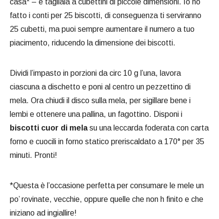
casa* – e tagliala a cubettini di piccole dimensioni. Io ho
fatto i conti per 25 biscotti, di conseguenza ti serviranno
25 cubetti, ma puoi sempre aumentare il numero a tuo
piacimento, riducendo la dimensione dei biscotti.
Dividi l’impasto in porzioni da circ 10 g l’una, lavora
ciascuna a dischetto e poni al centro un pezzettino di
mela. Ora chiudi il disco sulla mela, per sigillare bene i
lembi e ottenere una pallina, un fagottino. Disponi i
biscotti cuor di mela
su una leccarda foderata con carta
forno e cuocili in forno statico preriscaldato a 170° per 35
minuti. Pronti!
*Questa è l’occasione perfetta per consumare le mele un
po’ rovinate, vecchie, oppure quelle che non h finito e che
iniziano ad ingiallire!