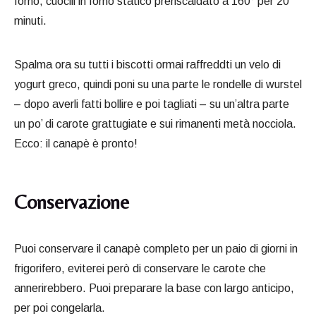
forno, cuocili in forno statico preriscaldato a 160° per 20
minuti.
Spalma ora su tutti i biscotti ormai raffreddti un velo di
yogurt greco, quindi poni su una parte le rondelle di wurstel
– dopo averli fatti bollire e poi tagliati – su un’altra parte
un po’ di carote grattugiate e sui rimanenti metà nocciola.
Ecco: il canapè è pronto!
Conservazione
Puoi conservare il canapè completo per un paio di giorni in
frigorifero, eviterei però di conservare le carote che
annerirebbero. Puoi preparare la base con largo anticipo,
per poi congelarla.