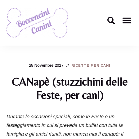
Il
Bocconcini
ricettario
per
Canini
cani
più
28 Novembre 2017
carino
RICETTE PER CANI
di
tutti!
CANapè (stuzzichini delle
Feste, per cani)
Durante le occasioni speciali, come le Feste o un
festeggiamento in cui si preveda un buffet con tutta la
famiglia e gli amici riuniti, non manca mai il canapè: il