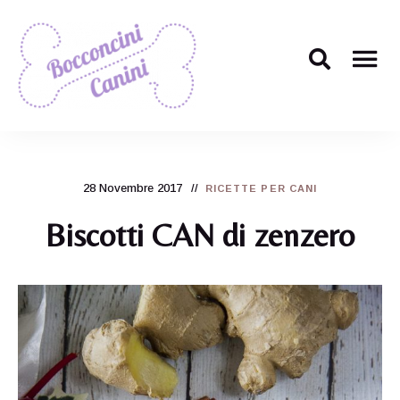
Il
Bocconcini
ricettario
per
Canini
cani
più
28 Novembre 2017
carino
RICETTE PER CANI
di
tutti!
Biscotti CAN di zenzero