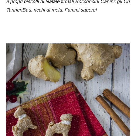
e propri
biscotti di Natale
firmati Bocconcini Canini: gli Oh
TannenBau, ricchi di mela. Fammi sapere!