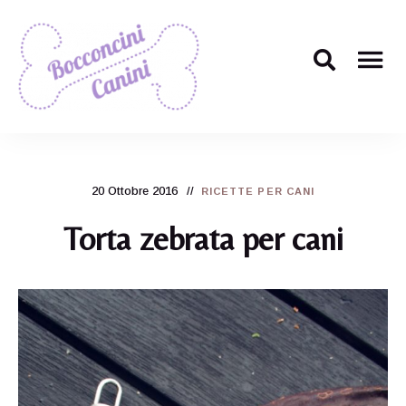
Il
Bocconcini
ricettario
per
Canini
cani
più
20 Ottobre 2016
carino
RICETTE PER CANI
di
tutti!
Torta zebrata per cani