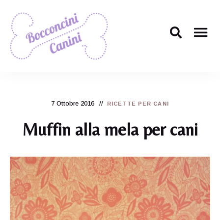
Il
Bocconcini
ricettario
per
Canini
cani
più
7 Ottobre 2016
carino
RICETTE PER CANI
di
tutti!
Muffin alla mela per cani