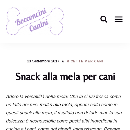
Il
Bocconcini
ricettario
per
Canini
cani
più
23 Settembre 2017
carino
RICETTE PER CANI
di
tutti!
Snack alla mela per cani
Adoro la versatilità della mela! Che la si usi fresca come
ho fatto nei miei
muffin alla mela
, oppure cotta come in
questi snack alla mela, il risultato non delude mai: la sua
dolcezza è riconoscibile come pochi altri ingredienti in
cucina e i cani, come noi bipedi, impazziscono. Provare