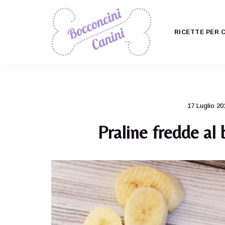
RICETTE PER 
Il
Bocconcini
ricettario
per
Canini
cani
più
carino
17 Luglio 20
di
tutti!
Praline fredde al 