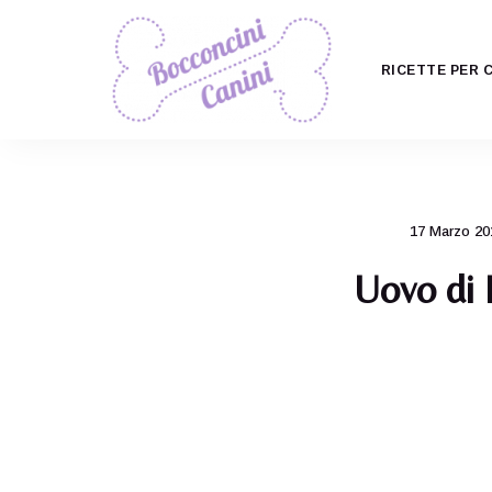
RICETTE PER 
Il
Bocconcini
ricettario
per
Canini
cani
più
carino
17 Marzo 20
di
tutti!
Uovo di 